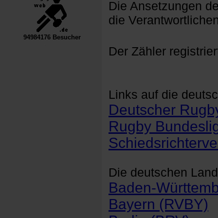
Die Ansetzungen der
die Verantwortlichen
94984176 Besucher
----Nordrhein-Westfalen--VL----------
Der Zähler registrier
Links auf die deuts
Deutscher Rugb
Rugby Bundesli
Schiedsrichterv
Die deutschen Land
Baden-Württem
Bayern (RVBY)