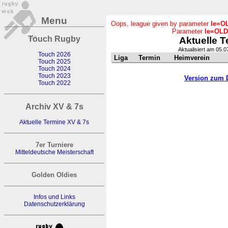
Menu
Oops, league given by parameter
le=O
Parameter
le=OLD
Touch Rugby
Aktuelle T
Aktualisiert am 05.
Touch 2026
Liga
Termin
Heimverein
Touch 2025
Touch 2024
Touch 2023
Version zum 
Touch 2022
Archiv XV & 7s
Aktuelle Termine XV & 7s
7er Turniere
Mitteldeutsche Meisterschaft
Golden Oldies
Infos und Links
Datenschutzerklärung