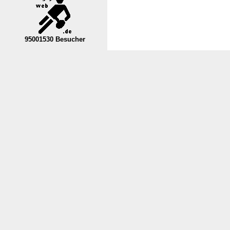
95001530 Besucher
----Nordrhein-Westfalen--VL----------