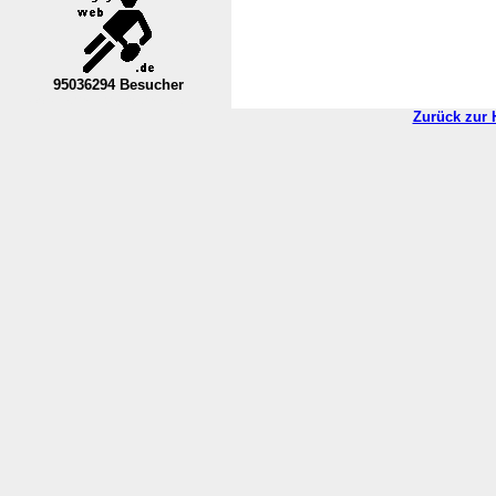
95036294 Besucher
----Nordrhein-Westfalen--VL----------
Zurück zur