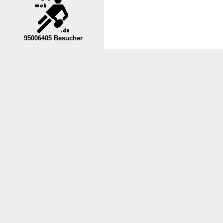
95006405 Besucher
----Nordrhein-Westfalen--VL----------