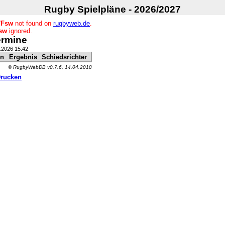
Rugby Spielpläne - 2026/2027
7Fsw
not found on
rugbyweb.de
.
sw
ignored.
ermine
7.2026 15:42
in
Ergebnis
Schiedsrichter
© RugbyWebDB v0.7.6, 14.04.2018
Drucken