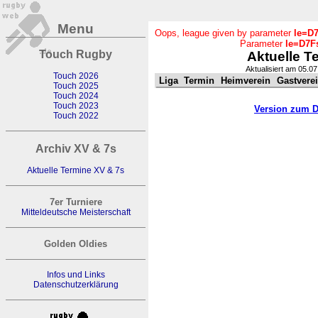
Menu
Oops, league given by parameter
le=D
Parameter
le=D7F
Touch Rugby
Aktuelle T
Aktualisiert am 05.0
Touch 2026
Liga
Termin
Heimverein
Gastvere
Touch 2025
Touch 2024
Touch 2023
Version zum 
Touch 2022
Archiv XV & 7s
Aktuelle Termine XV & 7s
7er Turniere
Mitteldeutsche Meisterschaft
Golden Oldies
Infos und Links
Datenschutzerklärung