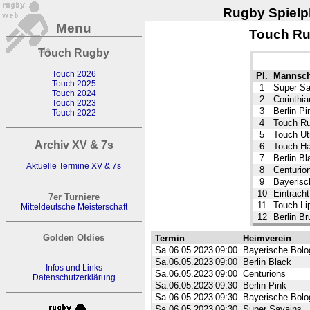
Rugby Spielpl
Menu
Touch Rug
Touch Rugby
Touch 2026
Pl.
Mannsch
Touch 2025
1
Super Sa
Touch 2024
2
Corinthia
Touch 2023
3
Berlin Pi
Touch 2022
4
Touch Ru
5
Touch Ut
Archiv XV & 7s
6
Touch H
7
Berlin Bl
Aktuelle Termine XV & 7s
8
Centurio
9
Bayerisc
10
Eintracht
7er Turniere
11
Touch Li
Mitteldeutsche Meisterschaft
12
Berlin Br
Golden Oldies
Termin
Heimverein
Sa.06.05.2023
09:00
Bayerische Bolog
Sa.06.05.2023
09:00
Berlin Black
Infos und Links
Sa.06.05.2023
09:00
Centurions
Datenschutzerklärung
Sa.06.05.2023
09:30
Berlin Pink
Sa.06.05.2023
09:30
Bayerische Bolog
Sa.06.05.2023
09:30
Super Sayains