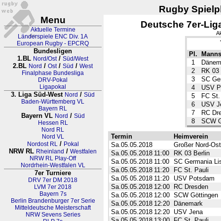
Rugby Spielpl
Menu
Deutsche 7er-Lig
Aktuelle Termine
Ak
Länderspiele ENC Div. 1A
European Rugby - EPCRQ
Bundesligen
Pl.
Manns
1.BL
/
Nord/Ost
Süd/West
1
Dänem
2.BL
/
/
/
Nord
Ost
Süd
West
2
RK 03 
Finalphase Bundesliga
3
SC Ger
DRV-Pokal
Ligapokal
4
USV P
3. Liga Süd-West
/
Nord
Süd
5
FC St.
Baden-Württemberg VL
6
USV J
Bayern RL
7
RC Dr
Bayern VL
/
Nord
Süd
8
SCW G
Hessen RL
Nord RL
Termin
Heimverein
Nord VL
/
Nordost RL
Pokal
Sa.05.05.2018
Großer Nord-Ost
NRW RL
/
Rheinland
Westfalen
Sa.05.05.2018
11:00
RK 03 Berlin
NRW RL Play-Off
Sa.05.05.2018
11:00
SC Germania Li
Nordrhein-Westfalen VL
Sa.05.05.2018
11:20
FC St. Pauli
7er Turniere
Sa.05.05.2018
11:20
USV Potsdam
DRV 7er DM 2018
Sa.05.05.2018
12:00
RC Dresden
LVM 7er 2018
Bayern 7s
Sa.05.05.2018
12:00
SCW Göttingen
Berlin Brandenburger 7er Serie
Sa.05.05.2018
12:20
Dänemark
Mitteldeutsche Meisterschaft
Sa.05.05.2018
12:20
USV Jena
NRW Sevens Series
Sa.05.05.2018
13:00
FC St. Pauli