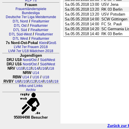
RLP 7s
Sa.05.05.2018
13:00
USV Jena
Frauen
Frauenländerspiele
Sa.05.05.2018
13:20
RK 03 Berlin
Bundesliga
Sa.05.05.2018
13:20
USV Potsdam
Deutsche 7er Liga Meisterrunde
Sa.05.05.2018
14:00
SCW Göttingen
/
D7L Nord
Finalturnier
Sa.05.05.2018
14:00
FC St. Pauli
/
D7L Ost
Finalturnier
Sa.05.05.2018
14:20
SC Germania Li
/
D7L Süd
Finalturnier
Sa.05.05.2018
14:40
RK 03 Berlin
/
D7L Süd-West
Finalturnier
/
D7L West
Finalturnier
7s Nord-Ost-Pokal
/
Klein
Groß
LVM 7er Frauen 2018
LVM 7er U18 Mädchen 2018
Jugendligen
DRJ U18
/
Nord/Ost
Süd/West
DRJ U16
/
Nord/Ost
Süd/West
NRV
/
/
/
/
U10
U12
U14
U16
U18
NRW
U14
RBW
/
/
U14
U16
U18
RVBY
/
/
/
/
/
U8
U10
U12
U14
U16
U18
Infos und Links
Archiv
95004498 Besucher
RL Nordrhein-Westfalen-Westfalen
Zurück zur