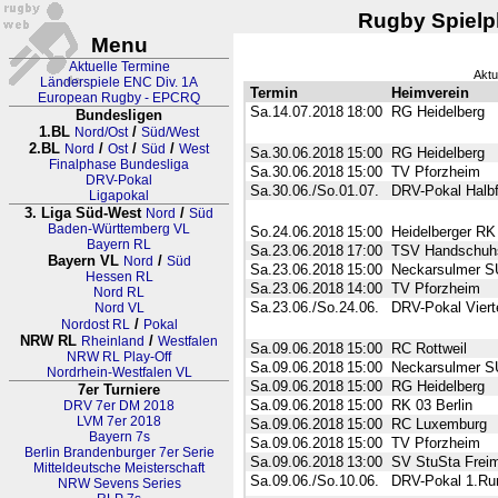
Rugby Spielpl
Menu
Aktuelle Termine
Aktu
Länderspiele ENC Div. 1A
Termin
Heimverein
European Rugby - EPCRQ
Sa.14.07.2018
18:00
RG Heidelberg
Bundesligen
1.BL
/
Nord/Ost
Süd/West
2.BL
/
/
/
Nord
Ost
Süd
West
Sa.30.06.2018
15:00
RG Heidelberg
Finalphase Bundesliga
Sa.30.06.2018
15:00
TV Pforzheim
DRV-Pokal
Sa.30.06./So.01.07.
DRV-Pokal Halbf
Ligapokal
3. Liga Süd-West
/
Nord
Süd
Baden-Württemberg VL
So.24.06.2018
15:00
Heidelberger RK
Bayern RL
Sa.23.06.2018
17:00
TSV Handschuh
Bayern VL
/
Nord
Süd
Sa.23.06.2018
15:00
Neckarsulmer S
Hessen RL
Sa.23.06.2018
14:00
TV Pforzheim
Nord RL
Sa.23.06./So.24.06.
DRV-Pokal Vierte
Nord VL
/
Nordost RL
Pokal
NRW RL
/
Rheinland
Westfalen
Sa.09.06.2018
15:00
RC Rottweil
NRW RL Play-Off
Sa.09.06.2018
15:00
Neckarsulmer S
Nordrhein-Westfalen VL
Sa.09.06.2018
15:00
RG Heidelberg
7er Turniere
Sa.09.06.2018
15:00
RK 03 Berlin
DRV 7er DM 2018
LVM 7er 2018
Sa.09.06.2018
15:00
RC Luxemburg
Bayern 7s
Sa.09.06.2018
15:00
TV Pforzheim
Berlin Brandenburger 7er Serie
Sa.09.06.2018
13:00
SV StuSta Frei
Mitteldeutsche Meisterschaft
Sa.09.06./So.10.06.
DRV-Pokal 1.Ru
NRW Sevens Series