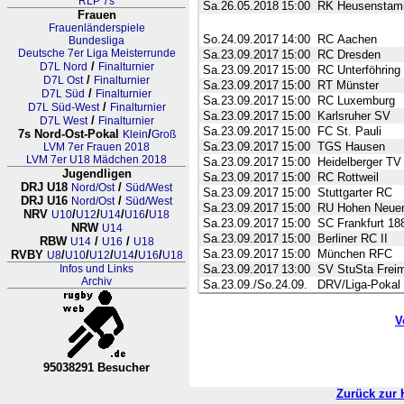
RLP 7s
Sa.26.05.2018
15:00
RK Heusensta
Frauen
Frauenländerspiele
So.24.09.2017
14:00
RC Aachen
Bundesliga
Deutsche 7er Liga Meisterrunde
Sa.23.09.2017
15:00
RC Dresden
/
D7L Nord
Finalturnier
Sa.23.09.2017
15:00
RC Unterföhring
/
D7L Ost
Finalturnier
Sa.23.09.2017
15:00
RT Münster
/
D7L Süd
Finalturnier
Sa.23.09.2017
15:00
RC Luxemburg
/
D7L Süd-West
Finalturnier
Sa.23.09.2017
15:00
Karlsruher SV
/
D7L West
Finalturnier
Sa.23.09.2017
15:00
FC St. Pauli
7s Nord-Ost-Pokal
/
Klein
Groß
Sa.23.09.2017
15:00
TGS Hausen
LVM 7er Frauen 2018
LVM 7er U18 Mädchen 2018
Sa.23.09.2017
15:00
Heidelberger TV
Jugendligen
Sa.23.09.2017
15:00
RC Rottweil
DRJ U18
/
Nord/Ost
Süd/West
Sa.23.09.2017
15:00
Stuttgarter RC
DRJ U16
/
Nord/Ost
Süd/West
Sa.23.09.2017
15:00
RU Hohen Neuen
NRV
/
/
/
/
U10
U12
U14
U16
U18
Sa.23.09.2017
15:00
SC Frankfurt 188
NRW
U14
Sa.23.09.2017
15:00
Berliner RC II
RBW
/
/
U14
U16
U18
Sa.23.09.2017
15:00
München RFC
RVBY
/
/
/
/
/
U8
U10
U12
U14
U16
U18
Infos und Links
Sa.23.09.2017
13:00
SV StuSta Frei
Archiv
Sa.23.09./So.24.09.
DRV/Liga-Pokal
V
95038291 Besucher
RL Nordrhein-Westfalen-Westfalen
Zurück zur