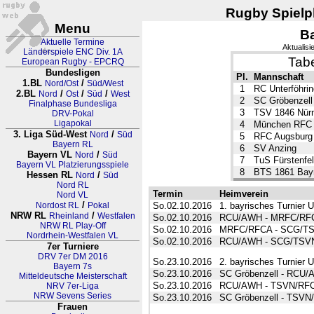
Rugby Spielpl
Menu
B
Aktuelle Termine
Aktualisi
Länderspiele ENC Div. 1A
Tabe
European Rugby - EPCRQ
Bundesligen
Pl.
Mannschaft
1.BL
/
Nord/Ost
Süd/West
1
RC Unterföhrin
2.BL
/
/
/
Nord
Ost
Süd
West
2
SC Gröbenzell
Finalphase Bundesliga
3
TSV 1846 Nür
DRV-Pokal
Ligapokal
4
München RFC
3. Liga Süd-West
/
Nord
Süd
5
RFC Augsburg
Bayern RL
6
SV Anzing
Bayern VL
/
Nord
Süd
7
TuS Fürstenfe
Bayern VL Platzierungsspiele
8
BTS 1861 Bay
Hessen RL
/
Nord
Süd
Nord RL
Termin
Heimverein
Nord VL
/
Nordost RL
Pokal
So.02.10.2016
1. bayrisches Turnier U
NRW RL
/
Rheinland
Westfalen
So.02.10.2016
RCU/AWH - MRFC/RF
NRW RL Play-Off
So.02.10.2016
MRFC/RFCA - SCG/T
Nordrhein-Westfalen VL
So.02.10.2016
RCU/AWH - SCG/TSV
7er Turniere
DRV 7er DM 2016
So.23.10.2016
2. bayrisches Turnier 
Bayern 7s
So.23.10.2016
SC Gröbenzell - RCU
Mitteldeutsche Meisterschaft
So.23.10.2016
RCU/AWH - TSVN/RF
NRV 7er-Liga
NRW Sevens Series
So.23.10.2016
SC Gröbenzell - TSV
Frauen