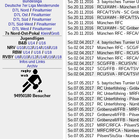
Bundesliga
So.20.11.2016
3. bayrisches Turnier 
Deutsche 7er Liga Meisterrunde
So.20.11.2016
RCU/AWH - München 
/
D7L Nord
Finalturnier
So.20.11.2016
RFCA/TSVN - SC Gröb
/
D7L Ost
Finalturnier
So.20.11.2016
RCU/AWH - RFCA/TS
/
D7L Süd
Finalturnier
So.20.11.2016
München RFC
/
D7L Süd-West
Finalturnier
So.20.11.2016
RCU/AWH - SC Gröben
/
D7L West
Finalturnier
7s Nord-Ost-Pokal
/
So.20.11.2016
München RFC - RFCA
Klein
Groß
Jugendligen
So.02.04.2017
4. bayrisches Turnier 
B&B
/
U14
U16
NRV
/
/
/
/
So.02.04.2017
München RFC - SCG/
U10
U12
U14
U16
U18
RBW
/
/
U14
U16
U18
So.02.04.2017
München RFC - RCU/
RVBY
/
/
/
/
/
U8
U10
U12
U14
U16
U18
So.02.04.2017
München RFC - RFCA
Infos und Links
So.02.04.2017
SCG/FFB - RCU/SVN
Archiv
So.02.04.2017
SCG/FFB - RFCA/TS
So.02.04.2017
RCU/SVA - RFCA/TSV
So.07.05.2017
5. bayrisches Turnier 
So.07.05.2017
RC Unterföhring - Gröb
So.07.05.2017
RC Unterföhring - MR
94950180 Besucher
So.07.05.2017
RC Unterföhring - Pils
RL Nordrhein-Westfalen-Westfale
So.07.05.2017
RC Unterföhring - Nürn
So.07.05.2017
Gröbenzell/FFB - MR
So.07.05.2017
Gröbenzell/FFB - Pilse
So.07.05.2017
Gröbenzell/FFB - Nürn
So.07.05.2017
MRFC/RFCA - Pilsen/S
So.07.05.2017
MRFC/RFCA - Nürnberg
So.07.05.2017
Pilsen/StuSta - Nürnbe