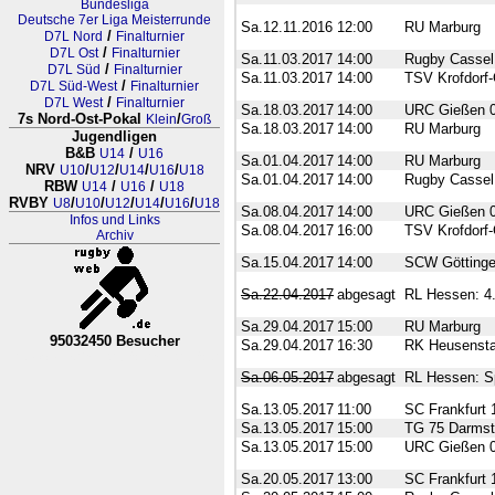
Bundesliga
Deutsche 7er Liga Meisterrunde
Sa.12.11.2016
12:00
RU Marburg
/
D7L Nord
Finalturnier
/
D7L Ost
Finalturnier
Sa.11.03.2017
14:00
Rugby Cassel
/
D7L Süd
Finalturnier
Sa.11.03.2017
14:00
TSV Krofdorf-
/
D7L Süd-West
Finalturnier
/
D7L West
Finalturnier
Sa.18.03.2017
14:00
URC Gießen 
7s Nord-Ost-Pokal
/
Klein
Groß
Sa.18.03.2017
14:00
RU Marburg
Jugendligen
B&B
/
U14
U16
Sa.01.04.2017
14:00
RU Marburg
NRV
/
/
/
/
U10
U12
U14
U16
U18
Sa.01.04.2017
14:00
Rugby Cassel
RBW
/
/
U14
U16
U18
RVBY
/
/
/
/
/
U8
U10
U12
U14
U16
U18
Sa.08.04.2017
14:00
URC Gießen 
Infos und Links
Sa.08.04.2017
16:00
TSV Krofdorf-
Archiv
Sa.15.04.2017
14:00
SCW Götting
Sa.22.04.2017
abgesagt
RL Hessen: 4.
Sa.29.04.2017
15:00
RU Marburg
95032450 Besucher
Sa.29.04.2017
16:30
RK Heusenst
RL Nordrhein-Westfalen-Westfale
Sa.06.05.2017
abgesagt
RL Hessen: Sp
Sa.13.05.2017
11:00
SC Frankfurt 1
Sa.13.05.2017
15:00
TG 75 Darmst
Sa.13.05.2017
15:00
URC Gießen 
Sa.20.05.2017
13:00
SC Frankfurt 1