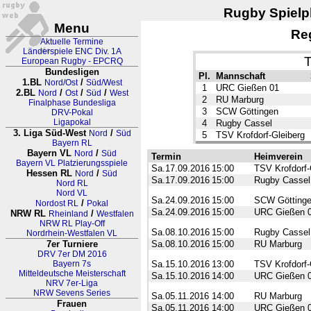
Rugby Spielpl
Menu
Re
Aktuelle Termine
Länderspiele ENC Div. 1A
T
European Rugby - EPCRQ
Bundesligen
Pl.
Mannschaft
1.BL
/
Nord/Ost
Süd/West
1
URC Gießen 01
2.BL
/
/
/
Nord
Ost
Süd
West
2
RU Marburg
Finalphase Bundesliga
3
SCW Göttingen
DRV-Pokal
Ligapokal
4
Rugby Cassel
3. Liga Süd-West
/
Nord
Süd
5
TSV Krofdorf-Gleiberg
Bayern RL
Bayern VL
/
Nord
Süd
Termin
Heimverein
Bayern VL Platzierungsspiele
Sa.17.09.2016
15:00
TSV Krofdorf-
Hessen RL
/
Nord
Süd
Sa.17.09.2016
15:00
Rugby Cassel
Nord RL
Nord VL
Sa.24.09.2016
15:00
SCW Götting
/
Nordost RL
Pokal
Sa.24.09.2016
15:00
URC Gießen 
NRW RL
/
Rheinland
Westfalen
NRW RL Play-Off
Sa.08.10.2016
15:00
Rugby Cassel
Nordrhein-Westfalen VL
7er Turniere
Sa.08.10.2016
15:00
RU Marburg
DRV 7er DM 2016
Bayern 7s
Sa.15.10.2016
13:00
TSV Krofdorf-
Mitteldeutsche Meisterschaft
Sa.15.10.2016
14:00
URC Gießen 
NRV 7er-Liga
NRW Sevens Series
Sa.05.11.2016
14:00
RU Marburg
Frauen
Sa.05.11.2016
14:00
URC Gießen 