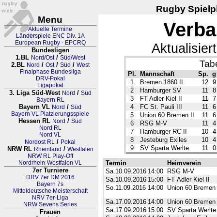
Rugby Spielpl
Menu
Verba
Aktuelle Termine
Länderspiele ENC Div. 1A
European Rugby - EPCRQ
Aktualisie
Bundesligen
1.BL
/
Nord/Ost
Süd/West
Tabe
2.BL
/
/
/
Nord
Ost
Süd
West
Finalphase Bundesliga
Pl.
Mannschaft
Sp.
g
DRV-Pokal
1
Bremen 1860 II
12
9
Ligapokal
2
Hamburger SV
11
8
3. Liga Süd-West
/
Nord
Süd
3
FT Adler Kiel II
11
7
Bayern RL
Bayern VL
/
4
FC St. Pauli III
11
6
Nord
Süd
Bayern VL Platzierungsspiele
5
Union 60 Bremen II
11
6
Hessen RL
/
Nord
Süd
6
RSG M-V
11
4
Nord RL
7
Hamburger RC II
10
4
Nord VL
8
Jesteburg Exiles
10
4
/
Nordost RL
Pokal
9
SV Sparta Werlte
11
0
NRW RL
/
Rheinland
Westfalen
NRW RL Play-Off
Nordrhein-Westfalen VL
Termin
Heimverein
7er Turniere
Sa.10.09.2016
14:00
RSG M-V
DRV 7er DM 2016
Sa.10.09.2016
15:00
FT Adler Kiel II
Bayern 7s
So.11.09.2016
14:00
Union 60 Bremen 
Mitteldeutsche Meisterschaft
NRV 7er-Liga
Sa.17.09.2016
14:00
Union 60 Bremen 
NRW Sevens Series
Sa.17.09.2016
15:00
SV Sparta Werlte
Frauen