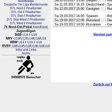
Sa.11.03.2017
15:00
Belgien
-
Ru
Bundesliga
Sa.11.03.2017
16:15
Deutschland
-
Sp
Deutsche 7er Liga Meisterrunde
/
D7L Nord
Finalturnier
So.12.03.2017
15:00
Georgien
-
Ru
/
D7L Ost
Finalturnier
/
D7L Süd
Finalturnier
Sa.18.03.2017
16:00
Spanien
-
Bel
/
D7L Süd-West
Finalturnier
So.19.03.2017
12:00
Russland
-
De
/
D7L West
Finalturnier
So.19.03.2017
14:00
Rumänien
-
Ge
7s Nord-Ost-Pokal
/
Klein
Groß
Jugendligen
Version zu
B&B
/
U14
U16
NRV
/
/
/
/
U10
U12
U14
U16
U18
RBW
/
/
U14
U16
U18
RVBY
/
/
/
/
/
U8
U10
U12
U14
U16
U18
Infos und Links
Archiv
94908970 Besucher
RL Nordrhein-Westfalen-Westfale
Zurück zur