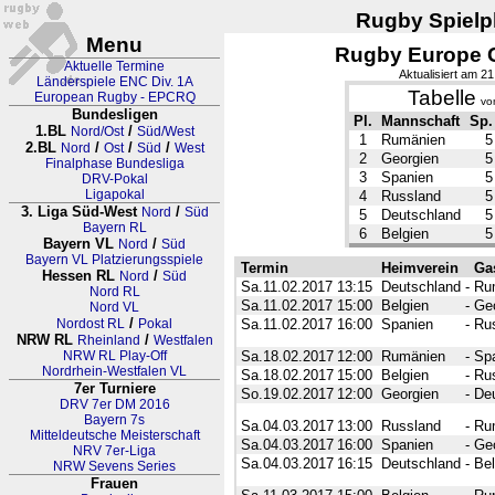
Rugby Spielpl
Menu
Rugby Europe 
Aktuelle Termine
Aktualisiert am 2
Länderspiele ENC Div. 1A
Tabelle
European Rugby - EPCRQ
vo
Bundesligen
Pl.
Mannschaft
Sp.
1.BL
/
Nord/Ost
Süd/West
1
Rumänien
5
2.BL
/
/
/
Nord
Ost
Süd
West
2
Georgien
5
Finalphase Bundesliga
3
Spanien
5
DRV-Pokal
Ligapokal
4
Russland
5
3. Liga Süd-West
/
Nord
Süd
5
Deutschland
5
Bayern RL
6
Belgien
5
Bayern VL
/
Nord
Süd
Bayern VL Platzierungsspiele
Termin
Heimverein
Ga
Hessen RL
/
Nord
Süd
Sa.11.02.2017
13:15
Deutschland
-
Ru
Nord RL
Sa.11.02.2017
15:00
Belgien
-
Ge
Nord VL
/
Nordost RL
Pokal
Sa.11.02.2017
16:00
Spanien
-
Ru
NRW RL
/
Rheinland
Westfalen
NRW RL Play-Off
Sa.18.02.2017
12:00
Rumänien
-
Sp
Nordrhein-Westfalen VL
Sa.18.02.2017
15:00
Belgien
-
Ru
7er Turniere
So.19.02.2017
12:00
Georgien
-
De
DRV 7er DM 2016
Bayern 7s
Sa.04.03.2017
13:00
Russland
-
Ru
Mitteldeutsche Meisterschaft
Sa.04.03.2017
16:00
Spanien
-
Ge
NRV 7er-Liga
Sa.04.03.2017
16:15
Deutschland
-
Bel
NRW Sevens Series
Frauen