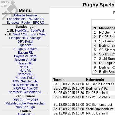
Rugby Spielpl
Menu
Aktuelle Termine
Länderspiele ENC Div. 1A
European Rugby - EPCRQ
Bundesligen
Pl.
Mannscha
1.BL
/
Nord/Ost
Süd/West
1
RC Berlin 
2.BL
/
/
/
Nord
Ost
Süd
West
2
RK 03 Berli
Finalphase Bundesliga
3
SG Hennigs
DRV-Pokal
Ligapokal
4
Berliner S
3. Liga Süd-West
5
SC Siemen
Bayern RL
6
SG BSC2
Bayern VL Nord
7
Stahl Bra
Bayern VL Süd
8
RC Leipzig
Hessen RL
Nord RL
9
Berliner RC
Nord VL
10
Berlin Brui
Nordost RL
Nordost Pokal
Termin
Heimverein
NRW Rheinland RL
Sa.05.09.2015
14:00
RC Berlin Grizzlies
NRW Westfalen RL
Sa.05.09.2015
15:00
Berliner SV 92
NRW RL Play-Off
Nordrhein-Westfalen VL
Sa.05.09.2015
16:30
RK 03 Berlin II
7er Turniere
So.06.09.2015
14:00
SG BSC2/VRC2
DRV 7er DM 2016
Mitteldeutsche Meisterschaft
Sa.12.09.2015
13:00
SC Siemensstadt
NRV 7er-Liga
Sa.12.09.2015
15:00
Stahl Brandenburg
Frauen
Sa.12.09.2015
15:30
RK 03 Berlin II
Bundesliga