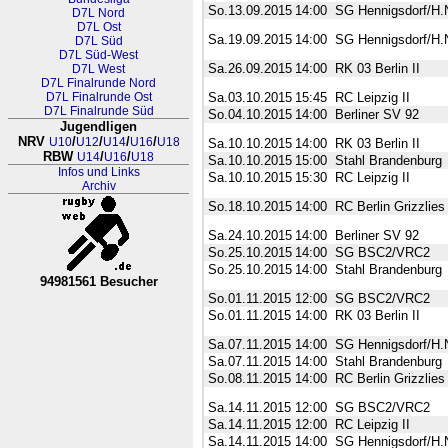
So.13.09.2015
14:00
SG Hennigsdorf/H.N
D7L Nord
D7L Ost
Sa.19.09.2015
14:00
SG Hennigsdorf/H.N
D7L Süd
D7L Süd-West
Sa.26.09.2015
14:00
RK 03 Berlin II
D7L West
D7L Finalrunde Nord
D7L Finalrunde Ost
Sa.03.10.2015
15:45
RC Leipzig II
D7L Finalrunde Süd
So.04.10.2015
14:00
Berliner SV 92
Jugendligen
NRV
/
/
/
/
U10
U12
U14
U16
U18
Sa.10.10.2015
14:00
RK 03 Berlin II
RBW
/
/
U14
U16
U18
Sa.10.10.2015
15:00
Stahl Brandenburg
Infos und Links
Sa.10.10.2015
15:30
RC Leipzig II
Archiv
So.18.10.2015
14:00
RC Berlin Grizzlies
Sa.24.10.2015
14:00
Berliner SV 92
So.25.10.2015
14:00
SG BSC2/VRC2
So.25.10.2015
14:00
Stahl Brandenburg
94981561 Besucher
RL Nordrhein-Westfalen-Westfa
So.01.11.2015
12:00
SG BSC2/VRC2
So.01.11.2015
14:00
RK 03 Berlin II
Sa.07.11.2015
14:00
SG Hennigsdorf/H.N
Sa.07.11.2015
14:00
Stahl Brandenburg
So.08.11.2015
14:00
RC Berlin Grizzlies
Sa.14.11.2015
12:00
SG BSC2/VRC2
Sa.14.11.2015
12:00
RC Leipzig II
Sa.14.11.2015
14:00
SG Hennigsdorf/H.N