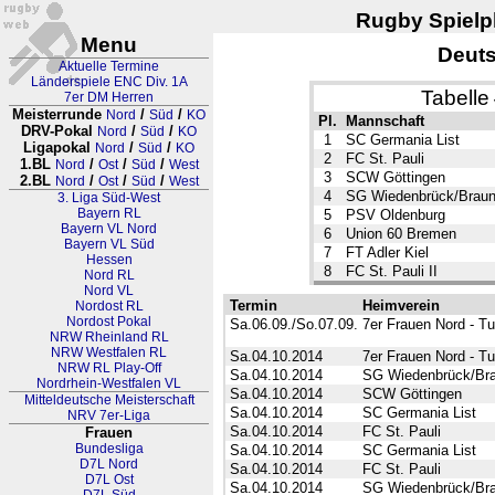
Rugby Spielpl
Menu
Deuts
Aktuelle Termine
Länderspiele ENC Div. 1A
Tabelle
7er DM Herren
Meisterrunde
/
/
Nord
Süd
KO
Pl.
Mannschaft
DRV-Pokal
/
/
Nord
Süd
KO
1
SC Germania List
Ligapokal
/
/
Nord
Süd
KO
2
FC St. Pauli
1.BL
/
/
/
Nord
Ost
Süd
West
3
SCW Göttingen
2.BL
/
/
/
Nord
Ost
Süd
West
4
SG Wiedenbrück/Brau
3. Liga Süd-West
Bayern RL
5
PSV Oldenburg
Bayern VL Nord
6
Union 60 Bremen
Bayern VL Süd
7
FT Adler Kiel
Hessen
8
FC St. Pauli II
Nord RL
Nord VL
Termin
Heimverein
Nordost RL
Nordost Pokal
Sa.06.09./So.07.09.
7er Frauen Nord - Tu
NRW Rheinland RL
NRW Westfalen RL
Sa.04.10.2014
7er Frauen Nord - Tu
NRW RL Play-Off
Sa.04.10.2014
SG Wiedenbrück/Br
Nordrhein-Westfalen VL
Sa.04.10.2014
SCW Göttingen
Mitteldeutsche Meisterschaft
Sa.04.10.2014
SC Germania List
NRV 7er-Liga
Sa.04.10.2014
FC St. Pauli
Frauen
Bundesliga
Sa.04.10.2014
SC Germania List
D7L Nord
Sa.04.10.2014
FC St. Pauli
D7L Ost
Sa.04.10.2014
SG Wiedenbrück/Br