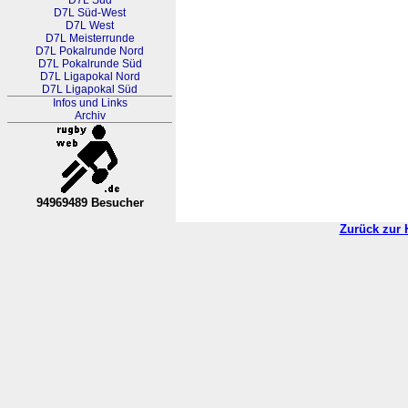
D7L Süd
D7L Süd-West
D7L West
D7L Meisterrunde
D7L Pokalrunde Nord
D7L Pokalrunde Süd
D7L Ligapokal Nord
D7L Ligapokal Süd
Infos und Links
Archiv
94969489 Besucher
RL Nordrhein-Westfalen-Westfa
Zurück zur