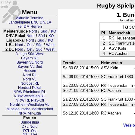
Rugby Spielpl
Menu
1. Bun
Aktuelle Termine
Aktualisie
Länderspiele ENC Div. 1A
Tabe
7er DM Herren
Meisterrunde
/
/
Nord
Süd
KO
Pl.
Mannschaft
DRV-Pokal
/
/
Nord
Süd
KO
1
RK Heusenst
Ligapokal
/
/
Nord
Süd
KO
2
SC Frankfurt 1
1.BL
/
/
/
Nord
Ost
Süd
West
3
ASV Köln
2.BL
/
/
/
Nord
Ost
Süd
West
4
RC Aachen
3. Liga Süd-West
Bayern RL
Bayern VL Nord
Termin
Heimverein
Bayern VL Süd
Sa.30.08.2014
15:00
ASV Köln
Hessen
Nord RL
Sa.06.09.2014
15:00
SC Frankfurt 1880
Nord VL
Nordost RL
Sa.20.09.2014
15:00
RK Heusenstamm
Nordost Pokal
So.21.09.2014
15:00
RC Aachen
NRW Rheinland RL
NRW Westfalen RL
Sa.27.09.2014
15:00
SC Frankfurt 1880
NRW RL Play-Off
Sa.27.09.2014
15:00
RK Heusenstamm
Nordrhein-Westfalen VL
Mitteldeutsche Meisterschaft
So.12.10.2014
14:00
RC Aachen
NRV 7er-Liga
Frauen
Bundesliga
Versi
D7L Nord
D7L Ost