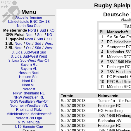
Rugby Spielpl
Menu
Deutsche 
Aktuelle Termine
Aktual
Länderspiele ENC Div. 1B
Ta
North Sea Cup
Meisterrunde
/
/
Nord
Süd
KO
Pl.
Mannschaft
DRV-Pokal
/
/
Nord
Süd
KO
1
SV StuSta Fr
Ligapokal
/
/
Nord
Süd
KO
2
RG Heidelber
1.BL
/
/
/
Nord
Ost
Süd
West
3
Stuttgarter R
2.BL
/
/
/
Nord
Ost
Süd
West
4
Karlsruher SV
3. Liga Süd-West Süd
3. Liga Süd-West West
5
München RF
3. Liga Süd-West Play-Off
6
TSV 1846 Nür
Bayern RL
7
Freiburger RC
Bayern VL
8
TSV Handsch
Hessen Nord
9
FC Eintracht
Hessen Süd
Nord RL
10
RFC Bad Reic
Nord VL
11
München RFC 
Nordost
NRW Rheinland RL
Termin
Heimverein
NRW Westfalen RL
Sa.07.09.2013
Turnier 1a - 7er Fr
NRW Westfalen Play-Off
Nordrhein-Westfalen VL
Sa.07.09.2013
Freiburger RC
Rheinland-Pfalz
Sa.07.09.2013
RG Heidelberg
Mitteldeutsche Meisterschaft
Sa.07.09.2013
TSV 1846 Nürnber
Nordost 7er Liga
Sa.07.09.2013
Karlsruher SV
NRV 7er-Liga
Sa.07.09.2013
Freiburger RC
U19 Euregio-Cup
Sa.07.09.2013
TSV 1846 Nürnber