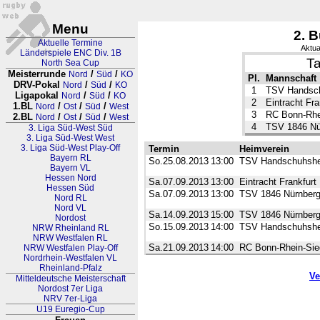
Menu
2. 
Aktuelle Termine
Aktua
Länderspiele ENC Div. 1B
Ta
North Sea Cup
Meisterrunde
/
/
Nord
Süd
KO
Pl.
Mannschaft
DRV-Pokal
/
/
Nord
Süd
KO
1
TSV Handsch
Ligapokal
/
/
Nord
Süd
KO
2
Eintracht Fra
1.BL
/
/
/
Nord
Ost
Süd
West
3
RC Bonn-Rhe
2.BL
/
/
/
Nord
Ost
Süd
West
4
TSV 1846 Nü
3. Liga Süd-West Süd
3. Liga Süd-West West
3. Liga Süd-West Play-Off
Termin
Heimverein
Bayern RL
So.25.08.2013
13:00
TSV Handschuhshe
Bayern VL
Hessen Nord
Sa.07.09.2013
13:00
Eintracht Frankfurt
Hessen Süd
Sa.07.09.2013
13:00
TSV 1846 Nürnber
Nord RL
Nord VL
Sa.14.09.2013
15:00
TSV 1846 Nürnber
Nordost
So.15.09.2013
14:00
TSV Handschuhshe
NRW Rheinland RL
NRW Westfalen RL
Sa.21.09.2013
14:00
RC Bonn-Rhein-Sie
NRW Westfalen Play-Off
Nordrhein-Westfalen VL
Rheinland-Pfalz
Ve
Mitteldeutsche Meisterschaft
Nordost 7er Liga
NRV 7er-Liga
U19 Euregio-Cup