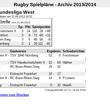
Rugby Spielpläne - Archiv 2013/2014
Bundesliga West
lisiert am 21.09.2013 16:52
belle
vom 21.09.2013
Sp.
Pkt
Spielpunkte
uhsheim II
3
14
116
:
28
+88
nkfurt
3
9
71
:
60
+11
in-Sieg
3
5
48
:
56
-8
rnberg
3
1
20
:
111
-91
Gastverein
Ergebnis
Schiedsrichter
im II
-
TSV 1846 Nürnberg
52
:
0
Forstmeyer
-
TSV Handschuhsheim II
22
:
50
Häfner
g
-
RC Bonn-Rhein-Sieg
10
:
42
g
-
Eintracht Frankfurt
10
:
17
im II
-
RC Bonn-Rhein-Sieg
14
:
6
P.Lorenz
g
-
Eintracht Frankfurt
0
:
32
Hewitt
© RugbyWebDB v0.7.6, 14.04.2018
rsion zum Drucken