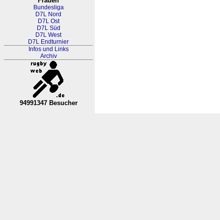
Frauen
Bundesliga
D7L Nord
D7L Ost
D7L Süd
D7L West
D7L Endturnier
Infos und Links
Archiv
94991347 Besucher
RL Nordrhein-Westfalen-Westfa