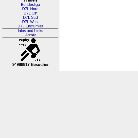
Frauen
Bundesliga
D7L Nord
D7L Ost
D7L Süd
D7L West
D7L Endturnier
Infos und Links
Archiv
94988817 Besucher
RL Nordrhein-Westfalen-Westfa