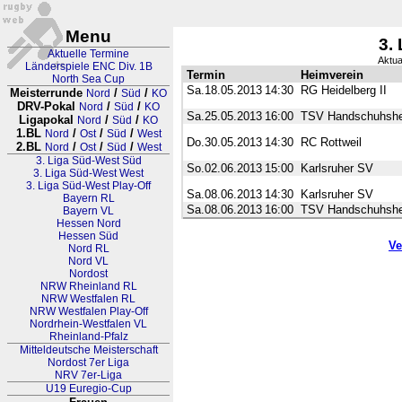
Menu
3.
Aktuelle Termine
Aktua
Länderspiele ENC Div. 1B
Termin
Heimverein
North Sea Cup
Sa.18.05.2013
14:30
RG Heidelberg II
Meisterrunde
/
/
Nord
Süd
KO
DRV-Pokal
/
/
Nord
Süd
KO
Sa.25.05.2013
16:00
TSV Handschuhshe
Ligapokal
/
/
Nord
Süd
KO
1.BL
/
/
/
Nord
Ost
Süd
West
Do.30.05.2013
14:30
RC Rottweil
2.BL
/
/
/
Nord
Ost
Süd
West
3. Liga Süd-West Süd
So.02.06.2013
15:00
Karlsruher SV
3. Liga Süd-West West
3. Liga Süd-West Play-Off
Sa.08.06.2013
14:30
Karlsruher SV
Bayern RL
Sa.08.06.2013
16:00
TSV Handschuhshe
Bayern VL
Hessen Nord
Hessen Süd
Ve
Nord RL
Nord VL
Nordost
NRW Rheinland RL
NRW Westfalen RL
NRW Westfalen Play-Off
Nordrhein-Westfalen VL
Rheinland-Pfalz
Mitteldeutsche Meisterschaft
Nordost 7er Liga
NRV 7er-Liga
U19 Euregio-Cup