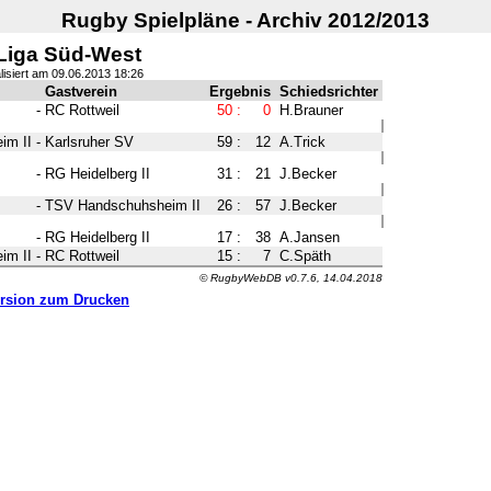
Rugby Spielpläne - Archiv 2012/2013
 Liga Süd-West
lisiert am 09.06.2013 18:26
Gastverein
Ergebnis
Schiedsrichter
-
RC Rottweil
50
:
0
H.Brauner
im II
-
Karlsruher SV
59
:
12
A.Trick
-
RG Heidelberg II
31
:
21
J.Becker
-
TSV Handschuhsheim II
26
:
57
J.Becker
-
RG Heidelberg II
17
:
38
A.Jansen
im II
-
RC Rottweil
15
:
7
C.Späth
© RugbyWebDB v0.7.6, 14.04.2018
rsion zum Drucken