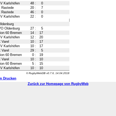
V Karlshöfen
48
:
0
 Rastede
20
:
7
 Rastede
46
:
0
V Karlshöfen
22
:
0
Oldenburg
O Oldenburg
27
:
5
ion 60 Bremen
14
:
17
V Karlshöfen
12
:
20
 Varel
10
:
17
V Karlshöfen
10
:
17
 Varel
29
:
5
ion 60 Bremen
0
:
19
 Varel
10
:
10
ion 60 Bremen
5
:
15
V Karlshöfen
10
:
10
© RugbyWebDB v0.7.6, 14.04.2018
m Drucken
Zurück zur Homepage von RugbyWeb