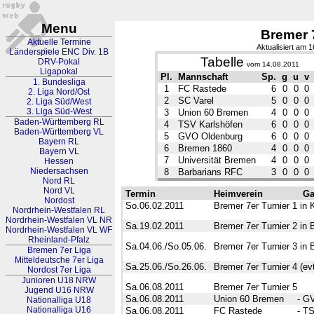
Menu
Bremer 
Aktuelle Termine
Aktualisiert am 
Länderspiele ENC Div. 1B
Tabelle
DRV-Pokal
vom 14.08.2011
Ligapokal
Pl.
Mannschaft
Sp.
g
u
v
1. Bundesliga
1
FC Rastede
6
0
0
0
2. Liga Nord/Ost
2
SC Varel
5
0
0
0
2. Liga Süd/West
3. Liga Süd-West
3
Union 60 Bremen
4
0
0
0
Baden-Württemberg RL
4
TSV Karlshöfen
6
0
0
0
Baden-Württemberg VL
5
GVO Oldenburg
6
0
0
0
Bayern RL
6
Bremen 1860
4
0
0
0
Bayern VL
7
Universität Bremen
4
0
0
0
Hessen
Niedersachsen
8
Barbarians RFC
3
0
0
0
Nord RL
Nord VL
Termin
Heimverein
Ga
Nordost
So.06.02.2011
Bremer 7er Turnier 1 in 
Nordrhein-Westfalen RL
Nordrhein-Westfalen VL NR
Sa.19.02.2011
Bremer 7er Turnier 2 in
Nordrhein-Westfalen VL WF
Rheinland-Pfalz
Sa.04.06./So.05.06.
Bremer 7er Turnier 3 in
Bremen 7er Liga
Mitteldeutsche 7er Liga
Sa.25.06./So.26.06.
Bremer 7er Turnier 4 (evtl
Nordost 7er Liga
Junioren U18 NRW
Sa.06.08.2011
Bremer 7er Turnier 5
Jugend U16 NRW
Sa.06.08.2011
Union 60 Bremen
-
GV
Nationalliga U18
Nationalliga U16
Sa.06.08.2011
FC Rastede
-
TS