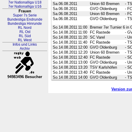
7er Nationalliga U18
Sa.06.08.2011
Union 60 Bremen
-
TS
7er Nationalliga U16
Sa.06.08.2011
GVO Oldenburg
-
FC
Frauen
Sa.06.08.2011
Union 60 Bremen
-
FC
Super 7s Serie
Sa.06.08.2011
GVO Oldenburg
-
TS
Bundesliga Endrunde
Bundesliga Hinrunde
So.14.08.2011
11:00
Bremer 7er Turnier 6 in 
RL Nord
RL Ost
So.14.08.2011
11:00
FC Rastede
-
GV
RL Süd
So.14.08.2011
11:20
SC Varel
-
Un
RL West
So.14.08.2011
11:40
FC Rastede
-
TS
Infos und Links
So.14.08.2011
12:00
GVO Oldenburg
-
SC
Archiv
So.14.08.2011
12:20
Union 60 Bremen
-
TS
So.14.08.2011
12:40
FC Rastede
-
SC
So.14.08.2011
13:00
GVO Oldenburg
-
Un
So.14.08.2011
13:20
TSV Karlshöfen
-
SC
So.14.08.2011
13:40
FC Rastede
-
Un
94983496 Besucher
So.14.08.2011
14:00
GVO Oldenburg
-
TS
RL Nordrhein-Westfalen
Version zu