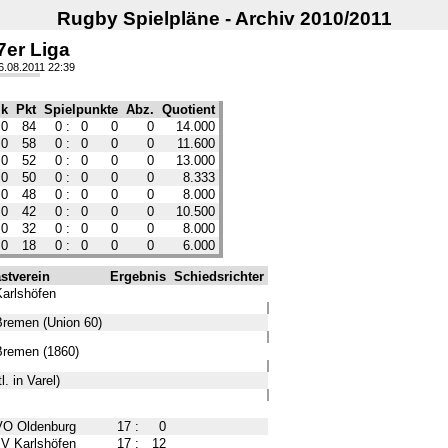
Rugby Spielpläne - Archiv 2010/2011
7er Liga
16.08.2011 22:39
k
Pkt
Spielpunkte
Abz.
Quotient
0
84
0
:
0
0
0
14.000
0
58
0
:
0
0
0
11.600
0
52
0
:
0
0
0
13.000
0
50
0
:
0
0
0
8.333
0
48
0
:
0
0
0
8.000
0
42
0
:
0
0
0
10.500
0
32
0
:
0
0
0
8.000
0
18
0
:
0
0
0
6.000
stverein
Ergebnis
Schiedsrichter
Karlshöfen
 Bremen (Union 60)
 Bremen (1860)
. in Varel)
O Oldenburg
17
:
0
V Karlshöfen
17
:
12