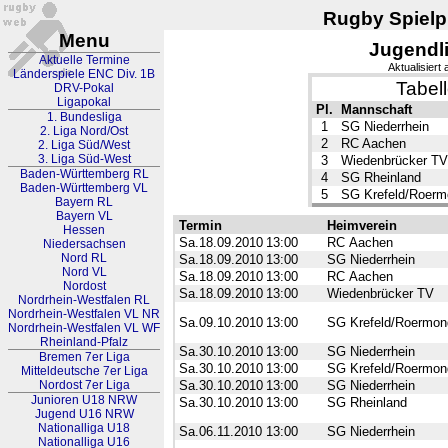
Rugby Spielpl
Menu
Jugendl
Aktuelle Termine
Aktualisiert
Länderspiele ENC Div. 1B
Tabel
DRV-Pokal
Ligapokal
Pl.
Mannschaft
1. Bundesliga
1
SG Niederrhein
2. Liga Nord/Ost
2
RC Aachen
2. Liga Süd/West
3. Liga Süd-West
3
Wiedenbrücker TV
Baden-Württemberg RL
4
SG Rheinland
Baden-Württemberg VL
5
SG Krefeld/Roerm
Bayern RL
Bayern VL
Termin
Heimverein
Hessen
Sa.18.09.2010
13:00
RC Aachen
Niedersachsen
Nord RL
Sa.18.09.2010
13:00
SG Niederrhein
Nord VL
Sa.18.09.2010
13:00
RC Aachen
Nordost
Sa.18.09.2010
13:00
Wiedenbrücker TV
Nordrhein-Westfalen RL
Nordrhein-Westfalen VL NR
Sa.09.10.2010
13:00
SG Krefeld/Roermon
Nordrhein-Westfalen VL WF
Rheinland-Pfalz
Sa.30.10.2010
13:00
SG Niederrhein
Bremen 7er Liga
Sa.30.10.2010
13:00
SG Krefeld/Roermon
Mitteldeutsche 7er Liga
Nordost 7er Liga
Sa.30.10.2010
13:00
SG Niederrhein
Junioren U18 NRW
Sa.30.10.2010
13:00
SG Rheinland
Jugend U16 NRW
Nationalliga U18
Sa.06.11.2010
13:00
SG Niederrhein
Nationalliga U16