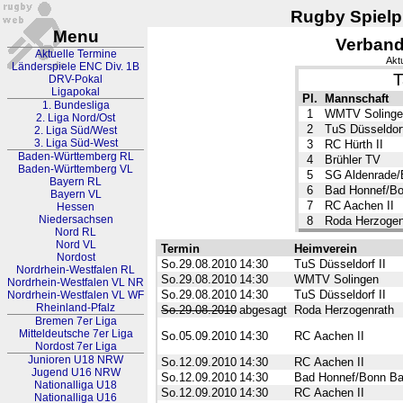
Rugby Spielpl
Menu
Verband
Aktuelle Termine
Akt
Länderspiele ENC Div. 1B
T
DRV-Pokal
Ligapokal
Pl.
Mannschaft
1. Bundesliga
1
WMTV Solinge
2. Liga Nord/Ost
2
TuS Düsseldorf
2. Liga Süd/West
3. Liga Süd-West
3
RC Hürth II
Baden-Württemberg RL
4
Brühler TV
Baden-Württemberg VL
5
SG Aldenrade/
Bayern RL
6
Bad Honnef/Bo
Bayern VL
7
RC Aachen II
Hessen
Niedersachsen
8
Roda Herzogen
Nord RL
Nord VL
Termin
Heimverein
Nordost
So.29.08.2010
14:30
TuS Düsseldorf II
Nordrhein-Westfalen RL
So.29.08.2010
14:30
WMTV Solingen
Nordrhein-Westfalen VL NR
So.29.08.2010
14:30
TuS Düsseldorf II
Nordrhein-Westfalen VL WF
Rheinland-Pfalz
So.29.08.2010
abgesagt
Roda Herzogenrath
Bremen 7er Liga
Mitteldeutsche 7er Liga
So.05.09.2010
14:30
RC Aachen II
Nordost 7er Liga
Junioren U18 NRW
So.12.09.2010
14:30
RC Aachen II
Jugend U16 NRW
So.12.09.2010
14:30
Bad Honnef/Bonn Ba
Nationalliga U18
So.12.09.2010
14:30
RC Aachen II
Nationalliga U16