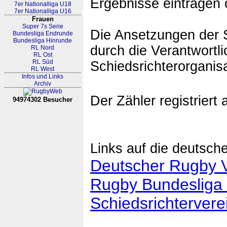
Ergebnisse eintragen 
7er Nationalliga U18
7er Nationalliga U16
Frauen
Super 7s Serie
Die Ansetzungen der S
Bundesliga Endrunde
Bundesliga Hinrunde
durch die Verantwortli
RL Nord
RL Ost
RL Süd
Schiedsrichterorganis
RL West
Infos und Links
Archiv
Der Zähler registriert 
94974302 Besucher
RL Nordrhein-Westfalen
Links auf die deutsch
Deutscher Rugby 
Rugby Bundesliga
Schiedsrichterver