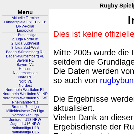
Rugby Spielp
Menu
I
Aktuelle Termine
Länderspiele ENC Div. 1B
DRV-Pokal
Ligapokal
Dies ist keine offiziell
1. Bundesliga
2. Liga Nord/Ost
2. Liga Süd/West
3. Liga Süd-West
Mitte 2005 wurde die
Baden-Württemberg RL
Baden-Württemberg VL
seitdem die Grundlage
Bayern RL
Bayern VL
Hessen
Die Daten werden von
Niedersachsen
Nord RL
so auch von
rugbybun
Nord VL
Nordost
Nordrhein-Westfalen RL
Nordrhein-Westfalen VL NR
Die Ergebnisse werden
Nordrhein-Westfalen VL WF
Rheinland-Pfalz
aktualisiert.
Bremen 7er Liga
Mitteldeutsche 7er Liga
Nordost 7er Liga
Vielen Dank an dieser 
Junioren U18 NRW
Jugend U16 NRW
Ergebisdienste der Ru
Nationalliga U18
Nationalliga U16