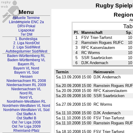
Rugby Spielpl
Menu
Region
Aktuelle Termine
Ak
Länderspiele ENC 2a
Tab
DRV-Pokal
Ligapokal
Pl.
Mannschaft
Sp.
7er DM
1
FSV Trier-Tarforst
10
1. Bundesliga
2
Ramstein Rogues RUFC
10
2. Liga Nord/Ost
2. Liga Süd/West
3
RFC Kaiserslautern
10
Aufstiegsturnier Süd/West
4
RC Worms
10
Baden-Württemberg RL
5
SSR Saarbrücken
10
Baden-Württemberg VL
6
DJK Andernach
10
Bayern RL
Bayern VL Nord
Termin
Heimverein
Bayern VL Süd
Hessen
Sa.13.09.2008
15:00
DJK Andernach
Niedersachsen RL 2008
Niedersachsen RL 2009
Sa.20.09.2008
15:00
Ramstein Rogues RU
Niedersachsen VL
Sa.20.09.2008
15:00
RFC Kaiserslautern
Nord RL
Sa.20.09.2008
16:00
SSR Saarbrücken
Nord VL
Nordrhein-Westfalen RL
Sa.27.09.2008
15:00
RC Worms
Nordrhein-Westfalen VL Nord
Nordrhein-Westfalen VL Süd
Sa.11.10.2008
15:00
DJK Andernach
Ost Staffel A
Sa.11.10.2008
15:00
FSV Trier-Tarforst
Ost Staffel B
Ost 7er Liga 2008
Sa.11.10.2008
15:00
Ramstein Rogues RU
Ost 7er Liga 2009
Rheinland-Pfalz
Sa.18.10.2008
15:00
FSV Trier-Tarforst