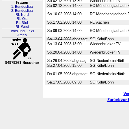
So.02.12.2007
13:30
Wiedenbrücker TV
Frauen
So.02.12.2007
14:00
RC Mönchengladbach 
1. Bundesliga
2. Bundesliga
So.10.02.2008
14:00
RC Mönchengladbach 
RL Nord
RL Ost
So.17.02.2008
14:00
RC Aachen
RL Süd
RL West
So.09.03.2008
14:00
RC Mönchengladbach 
Infos und Links
Archiv
Sa.12.04.2008
abgesagt
SG Köln/Bonn
So.13.04.2008
13:00
Wiedenbrücker TV
So.20.04.2008
14:00
Wiedenbrücker TV
Sa.26.04.2008
abgesagt
SG Niederrhein/Hürth
94979361 Besucher
So.27.04.2008
13:00
SG Köln/Bonn
RL Nordrhein-Westfalen
Do.01.05.2008
abgesagt
SG Niederrhein/Hürth
Sa.17.05.2008
09:30
SG Köln/Bonn
Ve
Zurück zur