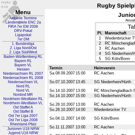
Rugby Spielpl
Menu
Junio
Aktuelle Termine
Aktual
Länderspiele ENC 2a
Ta
FIRA 7er EM 2008
DRV-Pokal
Pl.
Mannschaft
Ligapokal
1
Wiedenbrücker T
7er DM
2
RC Mönchenglad
1. Bundesliga
2. Liga Nord/Ost
3
RC Aachen
2. Liga Süd/West
4
SG Niederrhein/H
Baden-Württemberg RL
5
SG Köln/Bonn
Bayern RL
Bayern VL
Termin
Heimverein
Hessen
Sa.08.09.2007
15:00
RC Aachen
Niedersachsen RL 2007
Niedersachsen RL 2008
So.07.10.2007
13:45
SG Niederrhein/Hürth
Niedersachsen VL
Nord RL
Nord VL
So.14.10.2007
13:00
RC Mönchengladbach 
Nordost MR
So.14.10.2007
15:00
SG Niederrhein/Hürth
Nordrhein-Westfalen RL
Nordrhein-Westfalen VL
So.28.10.2007
13:00
RC Aachen
Ost Staffel A
So.28.10.2007
14:00
Wiedenbrücker TV
Ost Staffel B
Ost 7er Liga 2007
So.04.11.2007
14:00
SG Köln/Bonn
Ost 7er Liga 2008
Rheinland-Pfalz
So.11.11.2007
13:00
RC Aachen
Junioren U18 NRW
Jugend U16 NRW