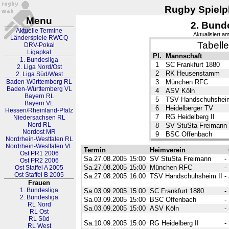
Rugby Spielpl
Menu
2. Bund
Aktuelle Termine
Aktualisiert a
Länderspiele RWCQ
Tabelle
DRV-Pokal
Ligapkal
Pl.
Mannschaft
1. Bundesliga
1
SC Frankfurt 1880
2. Liga Nord/Ost
2
RK Heusenstamm
2. Liga Süd/West
Baden-Württemberg RL
3
München RFC
Baden-Württemberg VL
4
ASV Köln
Bayern RL
5
TSV Handschuhsheim
Bayern VL
6
Heidelberger TV
Hessen/Rheinland-Pfalz
7
RG Heidelberg II
Niedersachsen RL
Nord RL
8
SV StuSta Freimann
Nordost MR
9
BSC Offenbach
Nordrhein-Westfalen RL
Nordrhein-Westfalen VL
Termin
Heimverein
Ost PR1 2006
Sa.27.08.2005
15:00
SV StuSta Freimann
-
Ost PR2 2006
Sa.27.08.2005
15:00
München RFC
-
Ost Staffel A 2005
Ost Staffel B 2005
Sa.27.08.2005
16:00
TSV Handschuhsheim II
-
Frauen
1. Bundesliga
Sa.03.09.2005
15:00
SC Frankfurt 1880
-
2. Bundesliga
Sa.03.09.2005
15:00
BSC Offenbach
-
RL Nord
Sa.03.09.2005
15:00
ASV Köln
-
RL Ost
RL Süd
Sa.10.09.2005
15:00
RG Heidelberg II
-
RL West