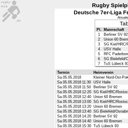
Rugby Spielpl
Deutsche 7er-Liga Fr
Aktuali
Tab
Pl.
Mannschaft
1
Berliner SV 92
2
Union 60 Bre
3
SG Kiel/HRC/
4
USV Halle
5
RFC Paderbor
6
SG Bielefeld/
7
TuS Lübeck 9
Termin
Heimverein
Sa.05.05.2018
Kleiner Nord-Ost-Po
Sa.05.05.2018
11:30
USV Halle
Sa.05.05.2018
11:50
Berliner SV 92
Sa.05.05.2018
12:20
SG Kiel/HRC/Rostoc
Sa.05.05.2018
12:40
Union 60 Bremen
Sa.05.05.2018
13:00
SG Kiel/HRC/Rostoc
Sa.05.05.2018
13:20
Union 60 Bremen
Sa.05.05.2018
13:40
SG Bielefeld/Osnabr
Sa.05.05.2018
14:20
Berliner SV 92
Sa.05.05.2018
14:40
Union 60 Bremen
Sa.05.05.2018
15:30
TuS Lübeck 93