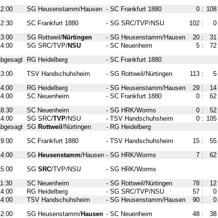
12:00
SG Heusenstamm/Hausen
-
SC Frankfurt 1880
0
:
108
12:30
SC Frankfurt 1880
-
SG SRC/TVP/NSU
102
:
0
13:00
SG Rottweil/
Nürtingen
-
SG Heusenstamm/Hausen
20
:
31
14:00
SG SRC/TVP/
NSU
-
SC Neuenheim
5
:
72
abgesagt
RG Heidelberg
-
SC Frankfurt 1880
13:00
TSV Handschuhsheim
-
SG Rottweil/Nürtingen
113
:
5
14:00
RG Heidelberg
-
SG Heusenstamm/Hausen
29
:
14
14:00
SC Neuenheim
-
SC Frankfurt 1880
0
:
62
18:30
SC Neuenheim
-
SG HRK/Worms
0
:
52
14:00
SG SRC/
TVP
/NSU
-
TSV Handschuhsheim
0
:
105
abgesagt
SG
Rottweil
/Nürtingen
-
RG Heidelberg
19:00
SC Frankfurt 1880
-
TSV Handschuhsheim
15
:
55
14:00
SG
Heusenstamm
/Hausen
-
SG HRK/Worms
7
:
62
15:00
SG
SRC
/TVP/NSU
-
SG HRK/Worms
11:30
SC Neuenheim
-
SG Rottweil/Nürtingen
78
:
12
14:00
RG Heidelberg
-
SG SRC/TVP/NSU
57
:
0
14:00
TSV Handschuhsheim
-
SG Heusenstamm/Hausen
90
:
0
12:00
SG Heusenstamm/
Hausen
-
SC Neuenheim
48
:
38