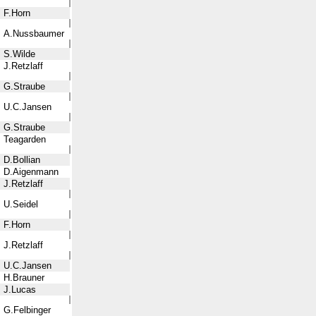
F.Horn
A.Nussbaumer
S.Wilde
J.Retzlaff
G.Straube
U.C.Jansen
G.Straube
Teagarden
D.Bollian
D.Aigenmann
J.Retzlaff
U.Seidel
F.Horn
J.Retzlaff
U.C.Jansen
H.Brauner
J.Lucas
G.Felbinger