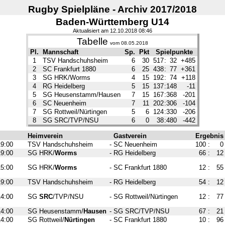
Rugby Spielpläne - Archiv 2017/2018
Baden-Württemberg U14
Aktualisiert am 12.10.2018 08:46
Tabelle
vom 08.05.2018
Pl.
Mannschaft
Sp.
Pkt
Spielpunkte
1
TSV Handschuhsheim
6
30
517
:
32
+485
2
SC Frankfurt 1880
6
25
438
:
77
+361
3
SG HRK/Worms
4
15
192
:
74
+118
4
RG Heidelberg
5
15
137
:
148
-11
5
SG Heusenstamm/Hausen
7
15
167
:
368
-201
6
SC Neuenheim
7
11
202
:
306
-104
7
SG Rottweil/Nürtingen
5
6
124
:
330
-206
8
SG SRC/TVP/NSU
6
0
38
:
480
-442
Heimverein
Gastverein
Ergebnis
19:00
TSV Handschuhsheim
-
SC Neuenheim
100
:
0
19:00
SG HRK/
Worms
-
RG Heidelberg
66
:
12
15:00
SG HRK/
Worms
-
SC Frankfurt 1880
12
:
55
19:00
TSV Handschuhsheim
-
RG Heidelberg
54
:
12
14:00
SG
SRC
/TVP/NSU
-
SG Rottweil/Nürtingen
12
:
77
14:00
SG Heusenstamm/
Hausen
-
SG SRC/TVP/NSU
67
:
21
14:00
SG Rottweil/
Nürtingen
-
SC Frankfurt 1880
10
:
96