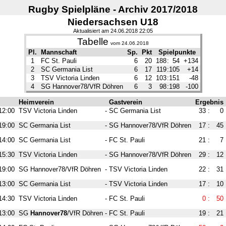
Rugby Spielpläne - Archiv 2017/2018
Niedersachsen U18
Aktualisiert am 24.06.2018 22:05
Tabelle
vom 24.06.2018
Pl.
Mannschaft
Sp.
Pkt
Spielpunkte
1
FC St. Pauli
6
20
188
:
54
+134
2
SC Germania List
6
17
119
:
105
+14
3
TSV Victoria Linden
6
12
103
:
151
-48
4
SG Hannover78/VfR Döhren
6
3
98
:
198
-100
Heimverein
Gastverein
Ergebnis
12:00
TSV Victoria Linden
-
SC Germania List
33
:
0
19:00
SC Germania List
-
SG Hannover78/VfR Döhren
17
:
45
14:00
SC Germania List
-
FC St. Pauli
21
:
7
15:30
TSV Victoria Linden
-
SG Hannover78/VfR Döhren
29
:
12
19:00
SG Hannover78/VfR Döhren
-
TSV Victoria Linden
22
:
31
13:00
SC Germania List
-
TSV Victoria Linden
17
:
10
14:30
TSV Victoria Linden
-
FC St. Pauli
0
:
50
13:00
SG
Hannover78
/VfR Döhren
-
FC St. Pauli
19
:
21