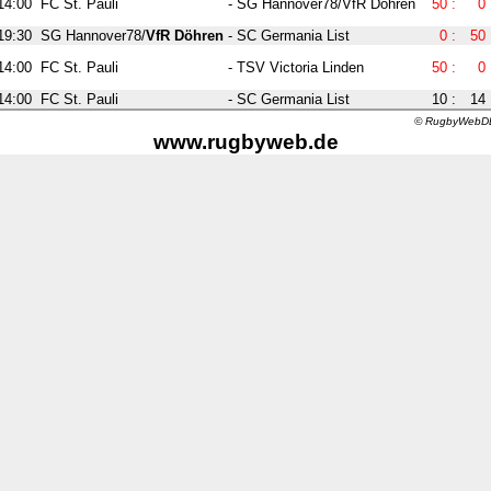
14:00
FC St. Pauli
-
SG Hannover78/VfR Döhren
50
:
0
19:30
SG Hannover78/
VfR Döhren
-
SC Germania List
0
:
50
14:00
FC St. Pauli
-
TSV Victoria Linden
50
:
0
14:00
FC St. Pauli
-
SC Germania List
10
:
14
© RugbyWebDB 
www.rugbyweb.de