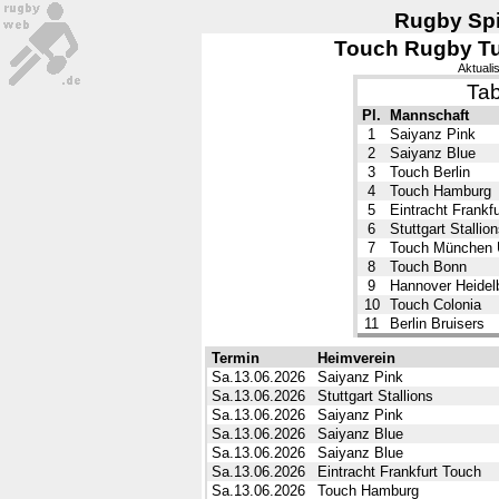
Rugby Spi
Touch Rugby Tu
Aktuali
Tab
Pl.
Mannschaft
1
Saiyanz Pink
2
Saiyanz Blue
3
Touch Berlin
4
Touch Hamburg
5
Eintracht Frankf
6
Stuttgart Stallio
7
Touch München U
8
Touch Bonn
9
Hannover Heidel
10
Touch Colonia
11
Berlin Bruisers
Termin
Heimverein
Sa.13.06.2026
Saiyanz Pink
Sa.13.06.2026
Stuttgart Stallions
Sa.13.06.2026
Saiyanz Pink
Sa.13.06.2026
Saiyanz Blue
Sa.13.06.2026
Saiyanz Blue
Sa.13.06.2026
Eintracht Frankfurt Touch
Sa.13.06.2026
Touch Hamburg